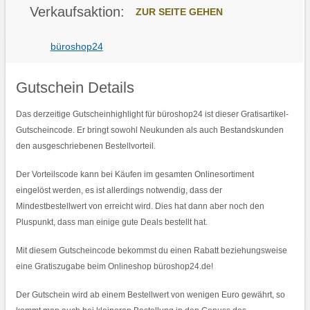
4
Verkaufsaktion:
G
ZUR SEITE GEHEN
R
A
T
büroshop24
I
S
-
G
E
Gutschein Details
S
C
H
Das derzeitige Gutscheinhighlight für büroshop24 ist dieser Gratisartikel-
E
N
Gutscheincode. Er bringt sowohl Neukunden als auch Bestandskunden
K
-
den ausgeschriebenen Bestellvorteil.
G
U
T
Der Vorteilscode kann bei Käufen im gesamten Onlinesortiment
S
eingelöst werden, es ist allerdings notwendig, dass der
C
H
Mindestbestellwert von erreicht wird. Dies hat dann aber noch den
E
I
Pluspunkt, dass man einige gute Deals bestellt hat.
N
C
O
Mit diesem Gutscheincode bekommst du einen Rabatt beziehungsweise
D
E
eine Gratiszugabe beim Onlineshop büroshop24.de!
F
Ü
R
Der Gutschein wird ab einem Bestellwert von wenigen Euro gewährt, so
A
U