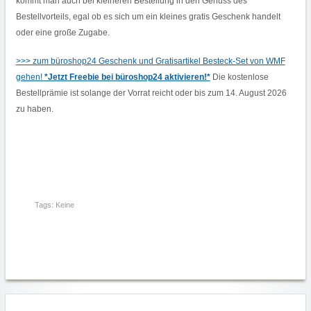
kommt man auch bei kleineren Bestellung in den Genuss des
G
U
Bestellvorteils, egal ob es sich um ein kleines gratis Geschenk handelt
S
oder eine große Zugabe.
T
2
0
2
>>> zum büroshop24 Geschenk und Gratisartikel Besteck-Set von WMF
6
gehen!
*Jetzt Freebie bei büroshop24 aktivieren!*
Die kostenlose
Bestellprämie ist solange der Vorrat reicht oder bis zum 14. August 2026
zu haben.
Tags: Keine