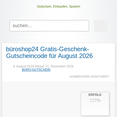
Gutschein, Einkaufen, Sparen!
Search
for:
büroshop24 Gratis-Geschenk-
Gutscheincode für August 2026
9. August 2026
Ablauf:
31. Dezember 2026
BÜRO GUTSCHEIN
KOMMENTARE DEAKTIVIERT
F
Ü
R
B
Ü
R
ERFOLG
O
100%
S
H
O
P
2