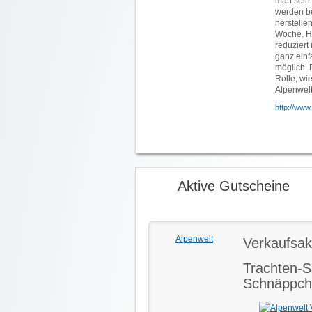
man sein 
werden be
herstelle
Woche. Hi
reduziert
ganz einf
möglich. 
Rolle, wi
Alpenwelt
http://www
Aktive Gutscheine
Alpenwelt
Verkaufsak
Trachten-S
Schnäppch