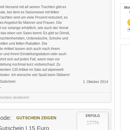
lt Versand mit all seinen Trachten gibt es
Möc
Sale, bei dem es Saisonware mit fetten
Trachten sind um viele Prozent reduziert, es
ines Angebot für Männer und Frauen. Die
nur solange erhältlich, wie auch der Vorrat
 das eben von Sales kennt. Es gibt so Dirndl,
Trachtenhemden, Unterwäsche, Schuhe und
etten und fetten Rabatten. Die
e-Artikel lassen sich auch nach ihrem
er und ihrem Einstellungsdatum oder auch
ohnt sich auf jeden Fall, wenn man vor
tellung nochmal kurz vorbeischaut. Zu
werden 135 Artikel im Sale auf alpenwelt-
boten. Ich wünsche viel Spaß beim Stöbern!
Gutschein
1. Oktober 2014
.
entare deaktiviert
ERFOLG
code:
GUTSCHEIN ZEIGEN
100%
Gutschein | 15 Euro