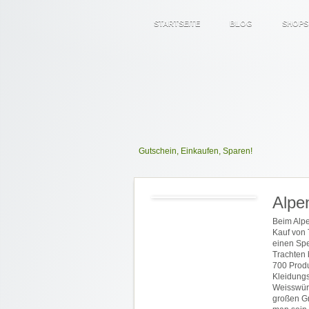
STARTSEITE
BLOG
SHOPS
Gutschein, Einkaufen, Sparen!
Alpe
Beim Alpe
Kauf von 
einen Spe
Trachten 
700 Produ
Kleidungs
Weisswürs
großen G