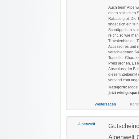
Auch beim Alpenwe
einen stattlichen 
Rabatte gibt. Die 
findet sich ein fe
Schnäppchen sind 
reicht, so wie man
Trachtenblusen, 
Accessoires und n
verschiedenen Sal
Topseller-Charakt
Preis ordnen. Es l
Abschluss der Bes
diesem Zeitpunkt 
versand.com ange
Kategorie:
Mode 
jetzt wird gespart
Weitersagen
Komm
Alpenwelt
Gutschein
Alpenwelt 