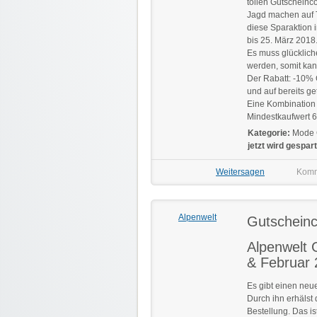
tollen Gutscheinco
Jagd machen auf T
diese Sparaktion 
bis 25. März 2018
Es muss glückliche
werden, somit kan
Der Rabatt: -10% 
und auf bereits ge
Eine Kombination m
Mindestkaufwert 6
Kategorie:
Mode 
jetzt wird gespart
Weitersagen
Komm
Alpenwelt
Gutschein
Alpenwelt 
& Februar 
Es gibt einen neu
Durch ihn erhälst
Bestellung. Das i