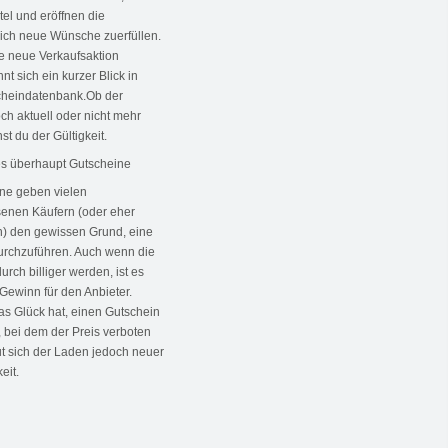
el und eröffnen die
sich neue Wünsche zuerfüllen.
 neue Verkaufsaktion
nt sich ein kurzer Blick in
cheindatenbank.Ob der
ch aktuell oder nicht mehr
ehst du der Gültigkeit.
s überhaupt Gutscheine
ne geben vielen
enen Käufern (oder eher
en) den gewissen Grund, eine
urchzuführen. Auch wenn die
rch billiger werden, ist es
 Gewinn für den Anbieter.
 Glück hat, einen Gutschein
, bei dem der Preis verboten
ut sich der Laden jedoch neuer
eit.