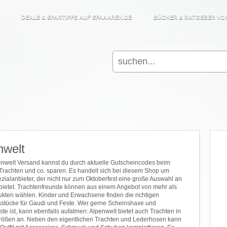
DEALS & SPARTIPPS AUF SPAAAREN.DE
BÜCHER & RATGEBER VO
Search
for:
nwelt
nwelt Versand kannst du durch aktuelle Gutscheincodes beim
Trachten und co. sparen. Es handelt sich bei diesem Shop um
zialanbieter, der nicht nur zum Oktoberfest eine große Auswahl an
bietet. Trachtenfreunde können aus einem Angebot von mehr als
kten wählen. Kinder und Erwachsene finden die richtigen
stücke für Gaudi und Feste. Wer gerne Scheinshaxe und
te ist, kann ebenfalls aufatmen: Alpenwelt bietet auch Trachten in
rößen an. Neben den eigentlichen Trachten und Lederhosen kann