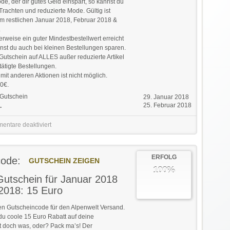
de, der dir gutes Geld einspart, so kannst du
rachten und reduzierte Mode. Gültig ist
im restlichen Januar 2018, Februar 2018 &
.
rweise ein guter Mindestbestellwert erreicht
nst du auch bei kleinen Bestellungen sparen.
Gutschein auf ALLES außer reduzierte Artikel
tätigte Bestellungen.
it anderen Aktionen ist nicht möglich.
0€.
Gutschein
29. Januar 2018
25. Februar 2018
.
entare deaktiviert
ERFOLG
code:
GUTSCHEIN ZEIGEN
100%
Gutschein für Januar 2018
2018: 15 Euro
en Gutscheincode für den Alpenwelt Versand.
 du coole 15 Euro Rabatt auf deine
st doch was, oder? Pack ma’s! Der