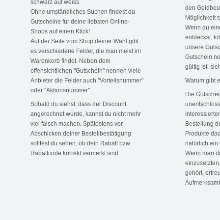
schwarz auf weiss.
den Geldbeut
Ohne umständliches Suchen findest du
Möglichkeit 
Gutscheine für deine liebsten Online-
Wenn du eine
Shops auf einen Klick!
entdeckst, loh
Auf der Seite vom Shop deiner Wahl gibt
unsere Guts
es verschiedene Felder, die man meist im
Gutschein no
Warenkorb findet. Neben dem
gültig ist, si
offensichtlichen "Gutschein" nennen viele
Anbieter die Felder auch "Vorteilsnummer"
Warum gibt e
oder "Aktionsnummer".
Die Gutschei
Sobald du siehst, dass der Discount
unentschloss
angerechnet wurde, kannst du nicht mehr
Interessiert
viel falsch machen. Spätestens vor
Bestellung d
Abschicken deiner Bestellbestätigung
Produkte dadu
solltest du sehen, ob dein Rabatt bzw.
natürlich ein
Rabattcode korrekt vermerkt sind.
Wenn man das
einzusetzten
gehört, erfre
Aufmerksamk