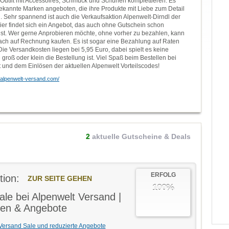
Outfit mit Accessoires, Schmuck und Schuhen komplettieren. Es
kannte Marken angeboten, die ihre Produkte mit Liebe zum Detail
n. Sehr spannend ist auch die Verkaufsaktion Alpenwelt-Dirndl der
er findet sich ein Angebot, das auch ohne Gutschein schon
 ist. Wer gerne Anprobieren möchte, ohne vorher zu bezahlen, kann
ach auf Rechnung kaufen. Es ist sogar eine Bezahlung auf Raten
Die Versandkosten liegen bei 5,95 Euro, dabei spielt es keine
e groß oder klein die Bestellung ist. Viel Spaß beim Bestellen bei
 und dem Einlösen der aktuellen Alpenwelt Vorteilscodes!
.alpenwelt-versand.com/
2
aktuelle Gutscheine & Deals
ERFOLG
tion:
ZUR SEITE GEHEN
100%
ale bei Alpenwelt Versand |
en & Angebote