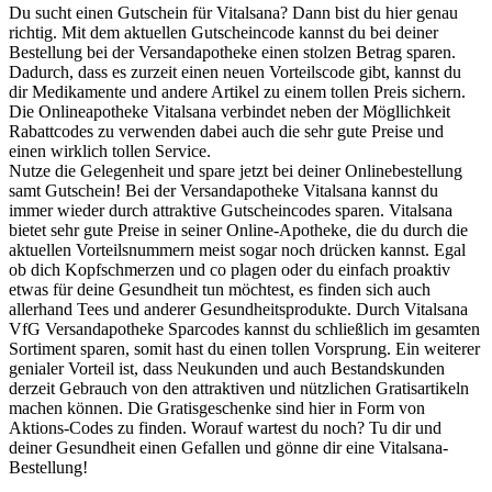
Du sucht einen Gutschein für Vitalsana? Dann bist du hier genau
richtig. Mit dem aktuellen Gutscheincode kannst du bei deiner
Bestellung bei der Versandapotheke einen stolzen Betrag sparen.
Dadurch, dass es zurzeit einen neuen Vorteilscode gibt, kannst du
dir Medikamente und andere Artikel zu einem tollen Preis sichern.
Die Onlineapotheke Vitalsana verbindet neben der Mögllichkeit
Rabattcodes zu verwenden dabei auch die sehr gute Preise und
einen wirklich tollen Service.
Nutze die Gelegenheit und spare jetzt bei deiner Onlinebestellung
samt Gutschein! Bei der Versandapotheke Vitalsana kannst du
immer wieder durch attraktive Gutscheincodes sparen. Vitalsana
bietet sehr gute Preise in seiner Online-Apotheke, die du durch die
aktuellen Vorteilsnummern meist sogar noch drücken kannst. Egal
ob dich Kopfschmerzen und co plagen oder du einfach proaktiv
etwas für deine Gesundheit tun möchtest, es finden sich auch
allerhand Tees und anderer Gesundheitsprodukte. Durch Vitalsana
VfG Versandapotheke Sparcodes kannst du schließlich im gesamten
Sortiment sparen, somit hast du einen tollen Vorsprung. Ein weiterer
genialer Vorteil ist, dass Neukunden und auch Bestandskunden
derzeit Gebrauch von den attraktiven und nützlichen Gratisartikeln
machen können. Die Gratisgeschenke sind hier in Form von
Aktions-Codes zu finden. Worauf wartest du noch? Tu dir und
deiner Gesundheit einen Gefallen und gönne dir eine Vitalsana-
Bestellung!