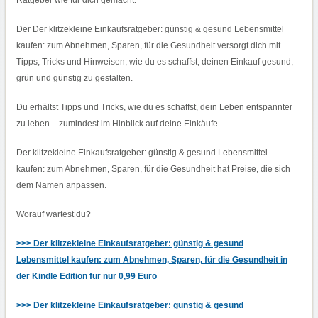
Ratgeber wie für dich gemacht.
E
I
M
Der Der klitzekleine Einkaufsratgeber: günstig & gesund Lebensmittel
E
I
kaufen: zum Abnehmen, Sparen, für die Gesundheit versorgt dich mit
N
K
Tipps, Tricks und Hinweisen, wie du es schaffst, deinen Einkauf gesund,
A
U
grün und günstig zu gestalten.
F
E
N
Du erhältst Tipps und Tricks, wie du es schaffst, dein Leben entspannter
M
I
zu leben – zumindest im Hinblick auf deine Einkäufe.
T
G
E
Der klitzekleine Einkaufsratgeber: günstig & gesund Lebensmittel
S
U
kaufen: zum Abnehmen, Sparen, für die Gesundheit hat Preise, die sich
N
dem Namen anpassen.
D
E
N
L
Worauf wartest du?
E
B
E
>>> Der klitzekleine Einkaufsratgeber: günstig & gesund
N
Lebensmittel kaufen: zum Abnehmen, Sparen, für die Gesundheit in
S
M
der Kindle Edition für nur 0,99 Euro
I
T
T
>>> Der klitzekleine Einkaufsratgeber: günstig & gesund
E
L